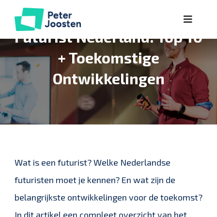
Ga
Toggle
naar
Futurist Nederland: Top 10
Naviga
inhoud
Over
+ Toekomstige
Ontwikkelingen
Lezingen
Workshops
Kennis
Wat is een futurist? Welke Nederlandse
Referenties
futuristen moet je kennen? En wat zijn de
belangrijkste ontwikkelingen voor de toekomst?
In dit artikel een compleet overzicht van het