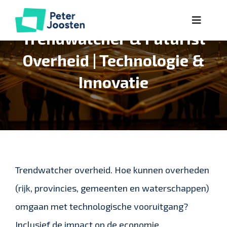
Ga
Toggle
naar
Trendwatcher & Futurist
Naviga
inhoud
Over
Overheid | Technologie &
Innovatie
Lezingen
Workshops
Kennis
Trendwatcher overheid. Hoe kunnen overheden
Referenties
(rijk, provincies, gemeenten en waterschappen)
omgaan met technologische vooruitgang?
Inclusief de impact op de economie,