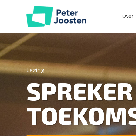
Ga
naar
Over
inhoud
Lezing
SPREKER
TOEKOMS