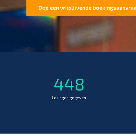
Doe een vrijblijvende boekingsaanvra
448
Lezingen gegeven