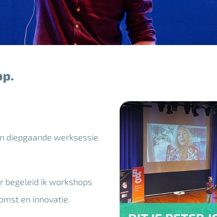
op.
 en diepgaande werksessie
er begeleid ik workshops
omst en innovatie.