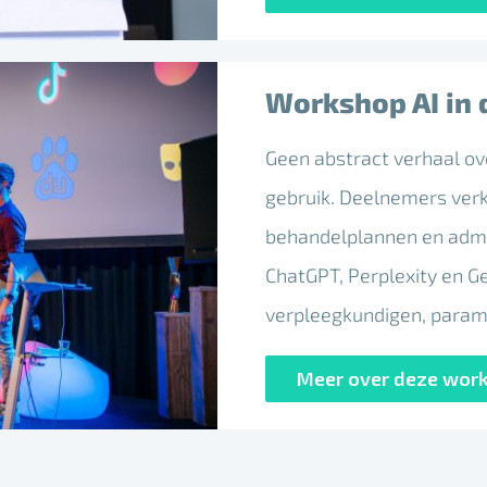
Workshop AI in 
Geen abstract verhaal ove
gebruik. Deelnemers verk
behandelplannen en admin
ChatGPT, Perplexity en Ge
verpleegkundigen, param
Meer over deze wor