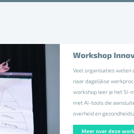
Workshop Innov
Veel organisaties weten d
naar dagelijkse werkpro
workshop leer je het 5I-m
met AI-tools die aansluit
overheid en gezondheids
Meer over deze wor