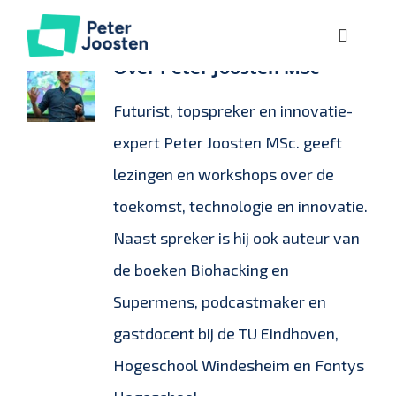
Ga
Toggle
naar
Over
Peter Joosten MSc
Naviga
inhoud
Over
Futurist, topspreker en innovatie-
Lezingen
expert Peter Joosten MSc. geeft
lezingen en workshops over de
Workshops
toekomst, technologie en innovatie.
Naast spreker is hij ook auteur van
Kennis
de boeken Biohacking en
Supermens, podcastmaker en
Referenties
gastdocent bij de TU Eindhoven,
Hogeschool Windesheim en Fontys