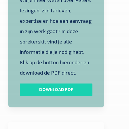
lezingen, zijn tarieven,
expertise en hoe een aanvraag
in zijn werk gaat? In deze
sprekerskit vind je alle
informatie die je nodig hebt.
Klik op de button hieronder en
download de PDF direct.
DOWNLOAD PDF