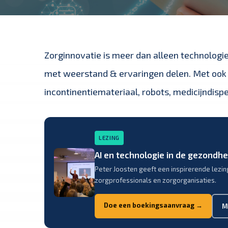
Zorginnovatie is meer dan alleen technologie
met weerstand & ervaringen delen. Met ook 
incontinentiemateriaal
, robots, medicijndis
LEZING
AI en technologie in de gezondh
Peter Joosten geeft een inspirerende lezin
zorgprofessionals en zorgorganisaties.
Doe een boekingsaanvraag →
M