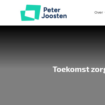
Ga
naar
Over
inhoud
Toekomst zor