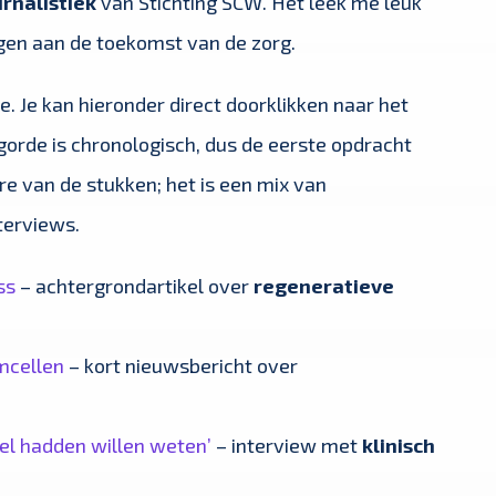
rnalistiek
van Stichting SCW. Het leek me leuk
gen aan de toekomst van de zorg.
ie. Je kan hieronder direct doorklikken naar het
gorde is chronologisch, dus de eerste opdracht
e van de stukken; het is een mix van
terviews.
ss
– achtergrondartikel over
regeneratieve
mcellen
– kort nieuwsbericht over
wel hadden willen weten’
– interview met
klinisch