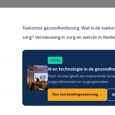
Toekomst gezondheidszorg. Wat is de toeko
zorg? Vernieuwing in zorg en welzijn in Neder
LEZING
AI en technologie in de gezondh
Peter Joosten geeft een inspirerende lezin
zorgprofessionals en zorgorganisaties.
Doe een boekingsaanvraag →
M