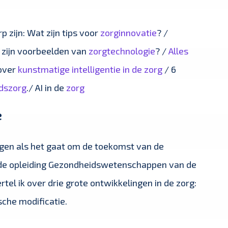
 zijn: Wat zijn tips voor
zorginnovatie
? /
 zijn voorbeelden van
zorgtechnologie
? /
Alles
 over
kunstmatige intelligentie in de zorg
/ 6
idszorg
./ AI in de
zorg
e
ngen als het gaat om de toekomst van de
j de opleiding Gezondheidswetenschappen van de
tel ik over drie grote ontwikkelingen in de zorg:
sche modificatie.