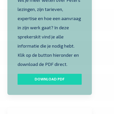
lezingen, zijn tarieven,
expertise en hoe een aanvraag
in zijn werk gaat? In deze
sprekerskit vind je alle
informatie die je nodig hebt.
Klik op de button hieronder en
download de PDF direct.
DOWNLOAD PDF