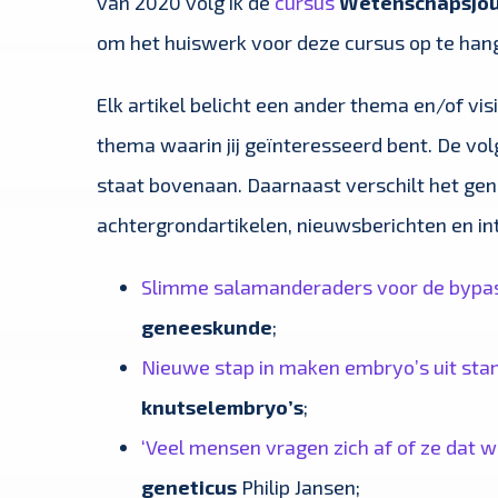
van 2020 volg ik de
cursus
Wetenschapsjou
om het huiswerk voor deze cursus op te han
Elk artikel belicht een ander thema en/of vis
thema waarin jij geïnteresseerd bent. De vol
staat bovenaan. Daarnaast verschilt het genr
achtergrondartikelen, nieuwsberichten en in
Slimme salamanderaders voor de bypa
geneeskunde
;
Nieuwe stap in maken embryo’s uit sta
knutselembryo’s
;
‘Veel mensen vragen zich af of ze dat 
geneticus
Philip Jansen;