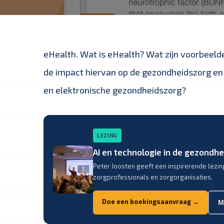
eHealth. Wat is eHealth? Wat zijn voorbeeld
de impact hiervan op de gezondheidszorg en 
en elektronische gezondheidszorg?
LEZING
AI en technologie in de gezondh
Peter Joosten geeft een inspirerende lezin
zorgprofessionals en zorgorganisaties.
Doe een boekingsaanvraag →
M