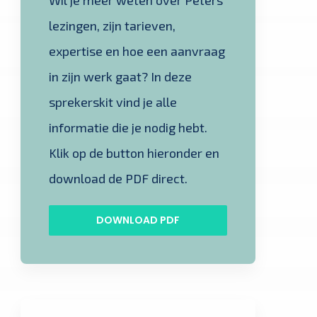
lezingen, zijn tarieven,
expertise en hoe een aanvraag
in zijn werk gaat? In deze
sprekerskit vind je alle
informatie die je nodig hebt.
Klik op de button hieronder en
download de PDF direct.
DOWNLOAD PDF