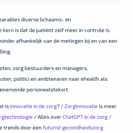
earables diverse lichaams- en
ern is dat de patiënt zelf meer in controle is
 minder afhankelijk van de metingen bij en van een
ling.
listen, zorg bestuurders en managers,
uten, politici en ambtenaren naar ehealth als
toenemende personeelstekort.
at is
innovatie in de zorg
? /
Zorginnovatie
is meer
rgtechnologie
/ Alles over
ChatGPT in de zorg
/
de trends door een
futurist gezondheidszorg