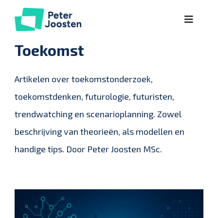
Ga
Toggle
naar
Naviga
inhoud
Over
Toekomst
Lezingen
Artikelen over toekomstonderzoek,
toekomstdenken, futurologie, futuristen,
Workshops
trendwatching en scenarioplanning. Zowel
beschrijving van theorieën, als modellen en
Kennis
handige tips. Door Peter Joosten MSc.
Referenties