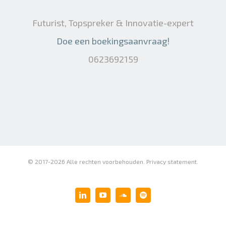
Futurist, Topspreker & Innovatie-expert
Doe een boekingsaanvraag!
0623692159
© 2017-
2026 Alle rechten voorbehouden.
Privacy statement
.
LinkedIn
YouTube
SoundCloud
Spotify