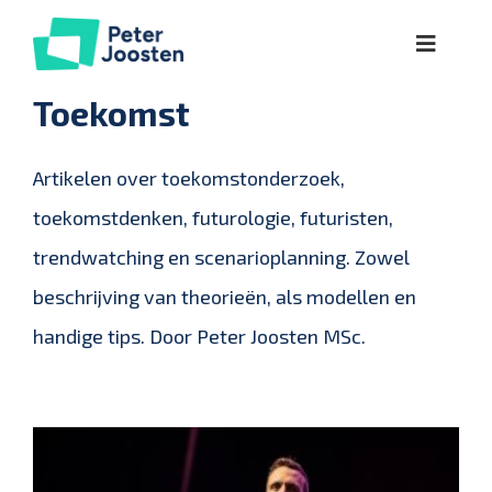
Ga
Toggle
naar
Naviga
inhoud
Over
Toekomst
Lezingen
Artikelen over toekomstonderzoek,
toekomstdenken, futurologie, futuristen,
Workshops
trendwatching en scenarioplanning. Zowel
beschrijving van theorieën, als modellen en
Kennis
handige tips. Door Peter Joosten MSc.
Referenties