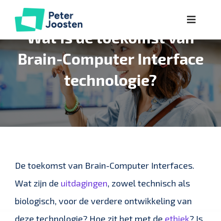
Ga
Toggle
naar
Wat is de toekomst van
Naviga
inhoud
Over
Brain-Computer Interface
technologie?
Lezingen
Workshops
Kennis
De toekomst van Brain-Computer Interfaces.
Referenties
Wat zijn de
uitdagingen
, zowel technisch als
biologisch, voor de verdere ontwikkeling van
deze technologie? Hoe zit het met de
ethiek
? Is