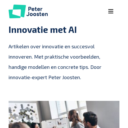
Ga
Toggle
naar
Naviga
inhoud
Over
Innovatie met AI
Lezingen
Artikelen over innovatie en succesvol
innoveren. Met praktische voorbeelden,
Workshops
handige modellen en concrete tips. Door
innovatie-expert Peter Joosten.
Kennis
Referenties