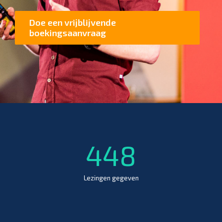
Doe een vrijblijvende
boekingsaanvraag
448
Lezingen gegeven