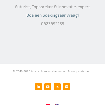
Futurist, Topspreker & Innovatie-expert
Doe een boekingsaanvraag!
0623692159
© 2017-
2026 Alle rechten voorbehouden.
Privacy statement
.
LinkedIn
YouTube
SoundCloud
Spotify